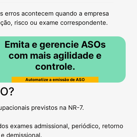
tos erros acontecem quando a empresa
nção, risco ou exame correspondente.
Emita e gerencie ASOs
com mais agilidade e
controle.
Automatize a emissão de ASO
SO?
acionais previstos na NR-7.
dos exames admissional, periódico, retorno
 e demissional.