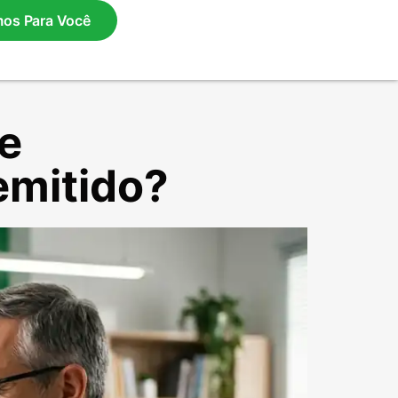
mos Para Você
e
emitido?